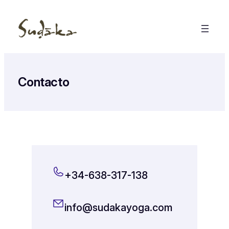
Saltar
al
contenido
Contacto
+34-638-317-138
info@sudakayoga.com